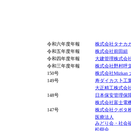
令和六年度年報
株式会社タナカ
令和五年度年報
株式会社前田組
令和四年度年報
大建管理株式会
令和三年度年報
株式会社野村呼
150号
株式会社Mizkan
149号
寿ダイカス卜工
大正精工株式会
148号
日本保安管理保
株式会社富士電
147号
株式会社クボタ
医療法人
みどり会・社会
松樹会