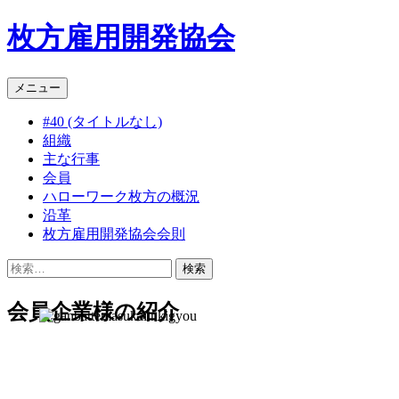
枚方雇用開発協会
コ
メニュー
ン
#40 (タイトルなし)
テ
組織
ン
主な行事
ツ
会員
へ
ハローワーク枚方の概況
ス
沿革
キ
枚方雇用開発協会会則
ッ
プ
検
索:
会員企業様の紹介