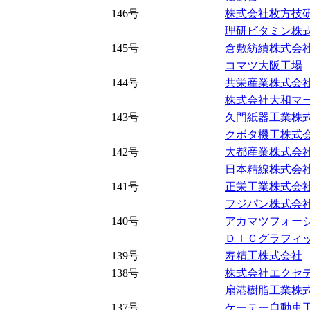
146号
株式会社枚方技
理研ビタミン株
145号
倉敷紡績株式会
コマツ大阪工場
144号
共栄産業株式会
株式会社大和マ
143号
久門紙器工業株
クボタ機工株式
142号
大都産業株式会
日本精線株式会
141号
正栄工業株式会
フジパン株式会社
140号
アカマツフォー
ＤＩＣグラフィ
139号
寿精工株式会社
138号
株式会社エクセ
扇港樹脂工業株
137号
ケーテー自動車