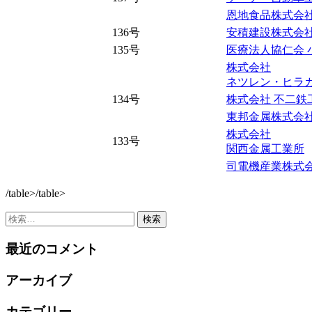
恩地食品株式会
136号
安積建設株式会
135号
医療法人協仁会 
株式会社
ネツレン・ヒラ
134号
株式会社 不二鉄
東邦金属株式会
株式会社
133号
関西金属工業所
司電機産業株式
/table>/table>
検
索:
最近のコメント
アーカイブ
カテゴリー