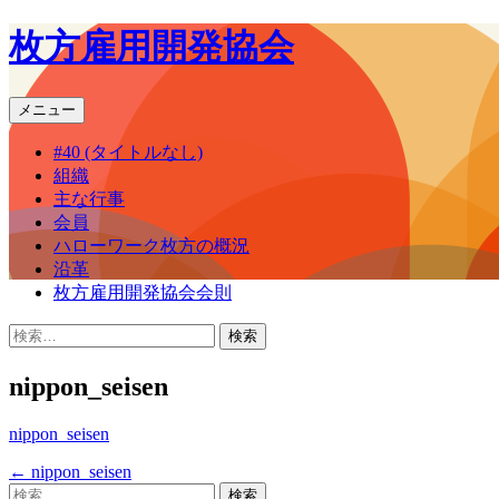
枚方雇用開発協会
コ
メニュー
ン
#40 (タイトルなし)
テ
組織
ン
主な行事
ツ
会員
へ
ハローワーク枚方の概況
ス
沿革
キ
枚方雇用開発協会会則
ッ
プ
検
索:
nippon_seisen
nippon_seisen
←
nippon_seisen
投
検