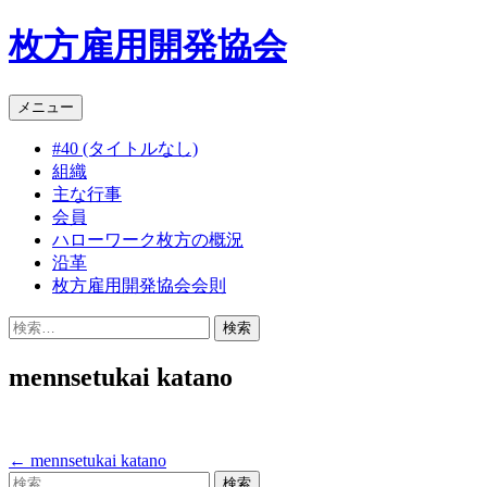
枚方雇用開発協会
コ
メニュー
ン
#40 (タイトルなし)
テ
組織
ン
主な行事
ツ
会員
へ
ハローワーク枚方の概況
ス
沿革
キ
枚方雇用開発協会会則
ッ
プ
検
索:
mennsetukai katano
←
mennsetukai katano
投
検