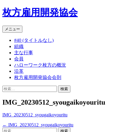
枚方雇用開発協会
コ
メニュー
ン
#40 (タイトルなし)
テ
組織
ン
主な行事
ツ
会員
へ
ハローワーク枚方の概況
ス
沿革
キ
枚方雇用開発協会会則
ッ
プ
検
索:
IMG_20230512_syougaikoyouritu
IMG_20230512_syougaikoyouritu
←
IMG_20230512_syougaikoyouritu
投
検