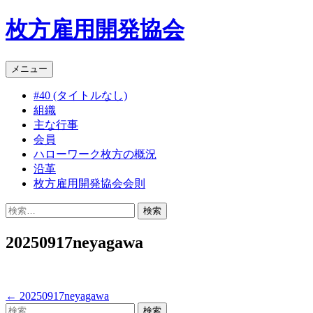
枚方雇用開発協会
コ
メニュー
ン
#40 (タイトルなし)
テ
組織
ン
主な行事
ツ
会員
へ
ハローワーク枚方の概況
ス
沿革
キ
枚方雇用開発協会会則
ッ
プ
検
索:
20250917neyagawa
←
20250917neyagawa
投
検