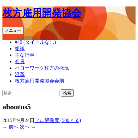
枚方雇用開発協会
コ
メニュー
ン
#40 (タイトルなし)
テ
組織
ン
主な行事
ツ
会員
へ
ハローワーク枚方の概況
ス
沿革
キ
枚方雇用開発協会会則
ッ
プ
検
索:
aboutus5
2015年9月24日
フル解像度 (500 × 55)
←
前へ
次へ
→