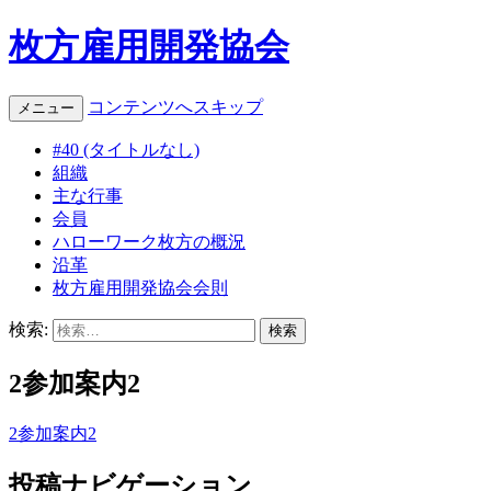
枚方雇用開発協会
コンテンツへスキップ
メニュー
#40 (タイトルなし)
組織
主な行事
会員
ハローワーク枚方の概況
沿革
枚方雇用開発協会会則
検索:
2参加案内2
2参加案内2
投稿ナビゲーション