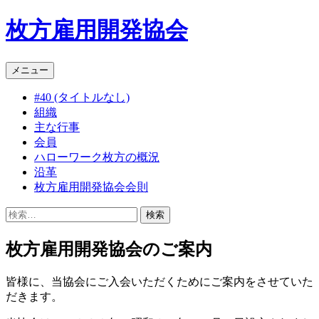
枚方雇用開発協会
コ
メニュー
ン
#40 (タイトルなし)
テ
組織
ン
主な行事
ツ
会員
へ
ハローワーク枚方の概況
ス
沿革
キ
枚方雇用開発協会会則
ッ
プ
検
索:
枚方雇用開発協会のご案内
皆様に、当協会にご入会いただくためにご案内をさせていた
だきます。