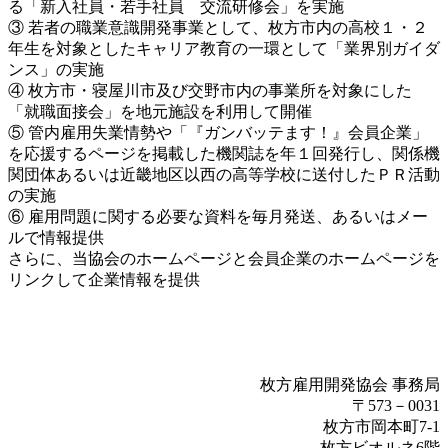
る「新入社員・若手社員 交流研修会」を実施
③ 若者の職業意識開発事業として、枚方市内の高校１・２
年生を対象としたキャリア教育の一環として「業界別ガイダ
ンス」の実施
④ 枚方市・寝屋川市及び交野市内の事業所を対象にした
「就職面接会」を地元施設を利用して開催
⑤ 管内雇用失業情勢や「『ガンバッテます！』会員企業」
を応援するページを掲載した機関誌を年１回発行し、関係機
関団体あるいは近畿地区以西の高等学校に送付したＰＲ活動
の実施
⑥ 雇用問題に関する必要な資料を毎月発送、あるいはメー
ルで情報提供
さらに、当協会のホームページと会員企業のホームページを
リンクして企業情報を提供
枚方雇用開発協会 事務局
〒573－0031
枚方市岡本町7-1
枚方ビオルネ6階