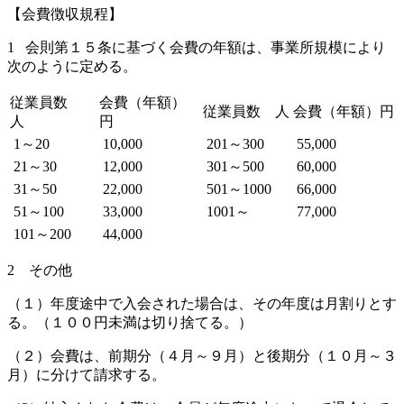
【会費徴収規程】
1 会則第１５条に基づく会費の年額は、事業所規模により
次のように定める。
従業員数
会費（年額）
従業員数 人
会費（年額）円
人
円
1～20
10,000
201～300
55,000
21～30
12,000
301～500
60,000
31～50
22,000
501～1000
66,000
51～100
33,000
1001～
77,000
101～200
44,000
2 その他
（１）年度途中で入会された場合は、その年度は月割りとす
る。（１００円未満は切り捨てる。）
（２）会費は、前期分（４月～９月）と後期分（１０月～３
月）に分けて請求する。