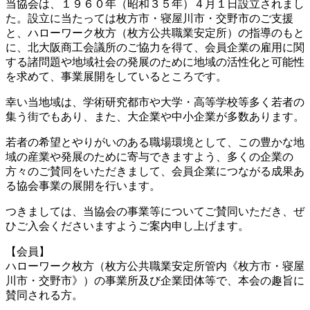
当協会は、１９６０年（昭和３５年）４月１日設立されまし
た。設立に当たっては枚方市・寝屋川市・交野市のご支援
と、ハローワーク枚方（枚方公共職業安定所）の指導のもと
に、北大阪商工会議所のご協力を得て、会員企業の雇用に関
する諸問題や地域社会の発展のために地域の活性化と可能性
を求めて、事業展開をしているところです。
幸い当地域は、学術研究都市や大学・高等学校等多く若者の
集う街でもあり、また、大企業や中小企業が多数あります。
若者の希望とやりがいのある職場環境として、この豊かな地
域の産業や発展のために寄与できますよう、多くの企業の
方々のご賛同をいただきまして、会員企業につながる成果あ
る協会事業の展開を行います。
つきましては、当協会の事業等についてご賛同いただき、ぜ
ひご入会くださいますようご案内申し上げます。
【会員】
ハローワーク枚方（枚方公共職業安定所管内《枚方市・寝屋
川市・交野市》）の事業所及び企業団体等で、本会の趣旨に
賛同される方。