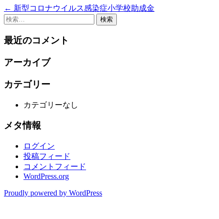
←
新型コロナウイルス感染症小学校助成金
投
検
稿
索:
最近のコメント
ナ
ビ
アーカイブ
ゲ
カテゴリー
ー
シ
カテゴリーなし
ョ
メタ情報
ン
ログイン
投稿フィード
コメントフィード
WordPress.org
Proudly powered by WordPress