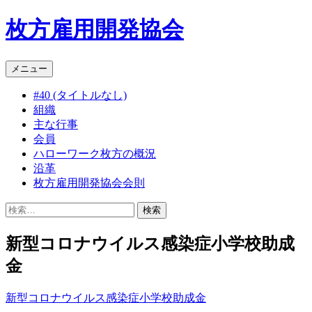
枚方雇用開発協会
コ
メニュー
ン
#40 (タイトルなし)
テ
組織
ン
主な行事
ツ
会員
へ
ハローワーク枚方の概況
ス
沿革
キ
枚方雇用開発協会会則
ッ
プ
検
索:
新型コロナウイルス感染症小学校助成
金
新型コロナウイルス感染症小学校助成金