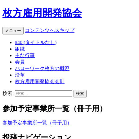
枚方雇用開発協会
コンテンツへスキップ
メニュー
#40 (タイトルなし)
組織
主な行事
会員
ハローワーク枚方の概況
沿革
枚方雇用開発協会会則
検索:
参加予定事業所一覧（冊子用）
参加予定事業所一覧（冊子用）
投稿ナビゲーション