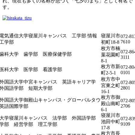
れ、現在も多くの名称が息づく「七夕のまち」として有名で
す。
電気通信大学寝屋川キャンパス 工学部 情報
寝屋川市
072-81
7610
信工学部
初町18-8
枚方市楠
072-86
歯科大学 歯学部 医療保健学部
葉花園町
3111
8-1
枚方市新
072-80
医科大学 医学部 看護学部
0101
町2-5-1
枚方市中
外国語大学中宮キャンパス 英語キャリア学
072-80
宮東之町
2801
外国語学部 短期大学部
16-1
枚方市御
外国語大学御殿山キャンパス・グローバルタウ
072-80
殿山南町
2706
英語国際学部
6-1
寝屋川市
大学寝屋川キャンパス 法学部 外国語学部
072-83
池田中町
9109
学部 経営学部 理工学部
17-8
枚方市長