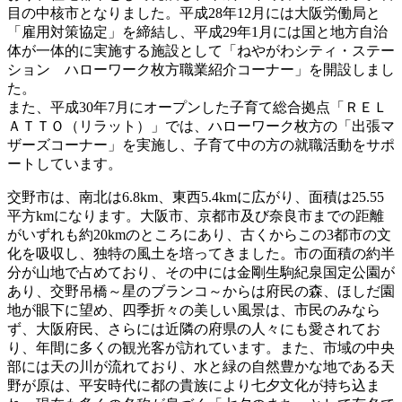
目の中核市となりました。平成28年12月には大阪労働局と
「雇用対策協定」を締結し、平成29年1月には国と地方自治
体が一体的に実施する施設として「ねやがわシティ・ステー
ション ハローワーク枚方職業紹介コーナー」を開設しまし
た。
また、平成30年7月にオープンした子育て総合拠点「ＲＥＬ
ＡＴＴＯ（リラット）」では、ハローワーク枚方の「出張マ
ザーズコーナー」を実施し、子育て中の方の就職活動をサポ
ートしています。
交野市は、南北は6.8km、東西5.4kmに広がり、面積は25.55
平方kmになります。大阪市、京都市及び奈良市までの距離
がいずれも約20kmのところにあり、古くからこの3都市の文
化を吸収し、独特の風土を培ってきました。市の面積の約半
分が山地で占めており、その中には金剛生駒紀泉国定公園が
あり、交野吊橋～星のブランコ～からは府民の森、ほしだ園
地が眼下に望め、四季折々の美しい風景は、市民のみなら
ず、大阪府民、さらには近隣の府県の人々にも愛されてお
り、年間に多くの観光客が訪れています。また、市域の中央
部には天の川が流れており、水と緑の自然豊かな地である天
野が原は、平安時代に都の貴族により七夕文化が持ち込ま