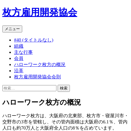
枚方雇用開発協会
コ
メニュー
ン
#40 (タイトルなし)
テ
組織
ン
主な行事
ツ
会員
へ
ハローワーク枚方の概況
ス
沿革
キ
枚方雇用開発協会会則
ッ
プ
検
索:
ハローワーク枚方の概況
ハローワーク枚方は、大阪府の北東部、枚方市・寝屋川市・
交野市の3市を管轄し、その管内面積は大阪府の6.1％、管内
人口も約70万人と大阪府全人口の8％を占めています。