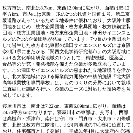
枚方市は、南北は8.7km、東西12.0kmに広がり、面積は65.12
平方km、市内には京阪、JRの2つの鉄道と国道１号、第二京
阪道路が走っているため立地条件に優れており、大阪紳士服
団地をはじめ、枚方企業団地・枚方家具団地・枚方鉄鋼塗装
団地・枚方工業団地・枚方東部企業団地・津田サイエンスヒ
ルズの7つの企業団地が発展しています。7つ目の企業団地と
して誕生した枚方市北東部の津田サイエンスヒルズには京阪
奈2府1県にまたがる「関西文化学術研究都市」の大阪府域に
おける文化学術研究地域の1つとして、精密機械、医薬品、
食品等の研究・開発機能を備えた企業が多数立地していま
す。この津田サイエンスヒルズの恵まれた立地環境うを活か
し、北大阪地域における職業能力開発の中核的施設「北大阪
高等職業技術専門学校」は、ものづくりの分野において就職
に直結した訓練を行い、企業のニーズに対応した技術者を育
成しています。
寝屋川市は、南北は7.22km、東西6.89kmに広がり、面積は
24.70平方kmになります。寝屋川市の東部は、交野市、西部
は高槻市・摂津市、南部は守口市・門真市・大東市・四條畷
市、北部は枚方市に隣接し、北河内地域の中心部に位置して
おり、住宅都市として発展し、平成31年4月に大阪府内で6番