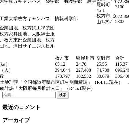
大学枚方キャンパス 薬学部 看護学部 農学
072-86
尾峠町
3100
45-1
枚方市北
072-86
工業大学枚方キャンパス 情報科学部
5302
山1-79-1
企業団地、枚方鉄工塗装団
枚方家具団地、大阪紳士服
、枚方東部企業団地、枚方
団地、津田サイエンスヒル
枚方市
寝屋川市
交野市
合計
(㎢）
65.12
24.70
25.55
115.37
（人）
394,044
227,408
74,788
696,24
数
173,797
102,532
30,079
306,40
土地理院「全国都道府県市区町村別面積調」（R4.1.1現在） 
計課「大阪府毎月推計人口」（R4.5.1現在）
検
索:
最近のコメント
アーカイブ